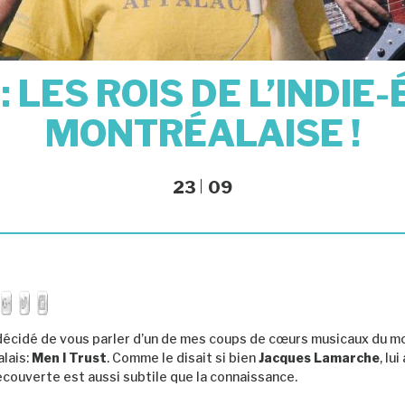
: LES ROIS DE L’INDI
MONTRÉALAISE !
23
09
ai décidé de vous parler d’un de mes coups de cœurs musicaux du m
lais:
Men I Trust
. Comme le disait si bien
Jacques Lamarche
, lui
écouverte est aussi subtile que la connaissance.