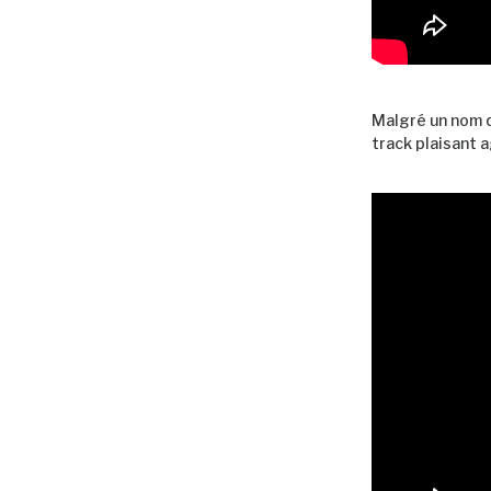
Malgré un nom q
track plaisant a