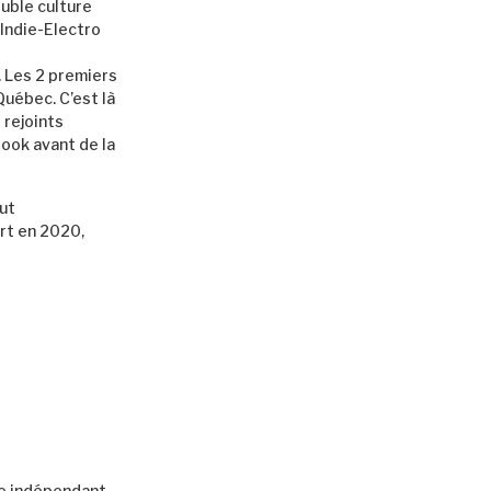
ouble culture
 Indie-Electro
. Les 2 premiers
Québec. C’est là
 rejoints
book avant de la
out
sort en 2020,
te indépendant.