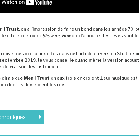
n I Trust
, on a l’impression de faire un bond dans les années 70, o
Je cite en dernier «
Show me How
» où l’amour et les rêves sont 
rouver ces morceaux cités dans cet article en version Studio, su
 septembre 2019. Je vous conseille quand même la version acoust
c le vrai son des instruments.
e dirais que
Men I Trust
en eux trois on croient .Leur musique est
pop dont ils deviennent les rois.
 chroniques