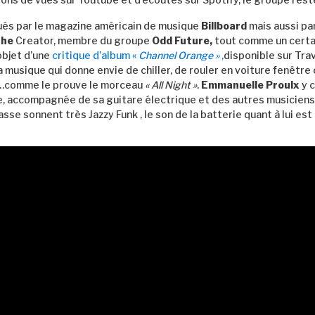
ués par le magazine américain de musique
Billboard
mais aussi par
The
Creator, membre du groupe
Odd Future,
tout comme un cert
’objet d’une
critique d’album «
Channel
Orange »
,
disponible sur Tra
la musique qui donne envie de chiller, de rouler en voiture fenêtre
…comme le prouve le morceau
« All Night ».
Emmanuelle Proulx
y 
, accompagnée de sa guitare électrique et des autres musiciens
asse sonnent très Jazzy Funk , le son de la batterie quant à lui est 