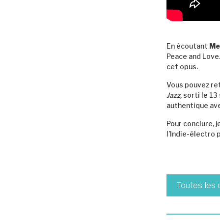
En écoutant
Me
Peace and Love. 
cet opus.
Vous pouvez ret
Jazz,
sorti le 13
authentique ave
Pour conclure, j
l’Indie-électro 
Toutes les