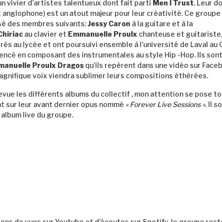
n vivier d’artistes talentueux dont fait parti
Men I Trust
. Leur d
 anglophone) est un atout majeur pour leur créativité. Ce groupe
é des membres suivants:
Jessy Caron
à la guitare et à la
Chiriac
au clavier et
Emmanuelle Proulx
chanteuse et guitariste
rés au lycée et ont poursuivi ensemble à l’université de Laval au 
encé en composant des instrumentales au style Hip -Hop. Ils sont
anuelle Proulx
Dragos
qu’ils repèrent dans une vidéo sur Face
agnifique voix viendra sublimer leurs compositions éthérées.
evue les différents albums du collectif , mon attention se pose t
t sur leur avant dernier opus nommé
« Forever Live Sessions »
. Il 
 album live du groupe.
ions de vues sur Youtube et d’écoutes sur Spotify, le groupe res