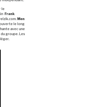
 le
ain
Frank
velzik.com.
Men
 ouverte le long
chante avec une
 du groupe. Les
léger.