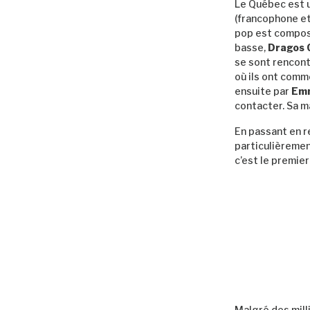
Le Québec est u
(francophone et
pop est compos
basse,
Dragos
se sont rencont
où ils ont comm
ensuite par
Emm
contacter. Sa m
En passant en r
particulièremen
c’est le premier
Malgré des mill