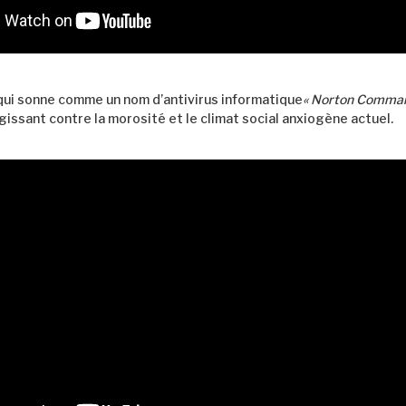
ui sonne comme un nom d’antivirus informatique
« Norton Comman
gissant contre la morosité et le climat social anxiogène actuel.