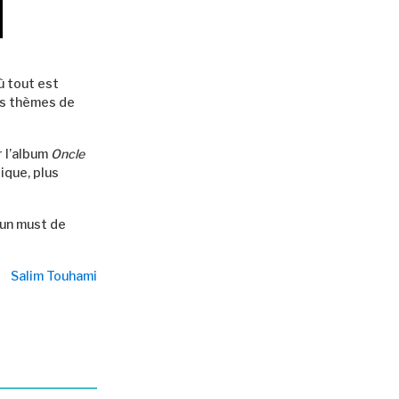
ù tout est
les thèmes de
r l’album
Oncle
ique, plus
 un must de
Salim Touhami