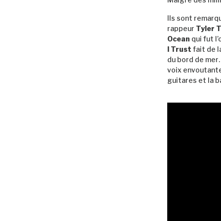
Ils sont remarq
rappeur
Tyler 
Ocean
qui fut l
I Trust
fait de 
du bord de mer
voix envoutante
guitares et la b