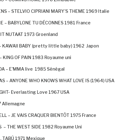
NS – STELVIO CIPRIANI MARY’S THEME 1969 Italie
ME – BABYLONE TU DÉCONNES 1981 France
IIT NUTAAT 1973 Groenland
 KAWAII BABY (pretty little baby) 1962
Japon
– KING OF PAIN 1983 Royaume uni
A – E’MMA live
1985 Sénégal
S – ANYONE WHO KNOWS WHAT LOVE IS (1964) USA
HT- Everlasting Love 1967 USA
 Allemagne
LL – JE VAIS CRAQUER BIENTÔT 1975 France
S
– THE WEST SIDE 1982 Royaume Uni
, TABÚ 1971 Mexique