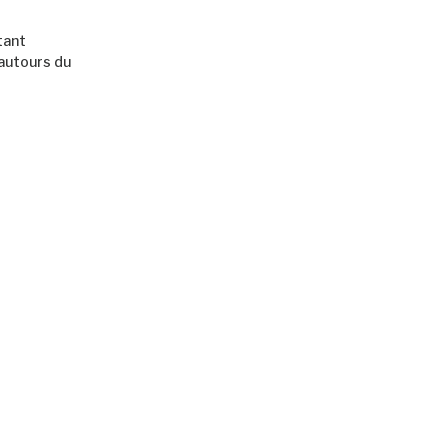
tant
autours du