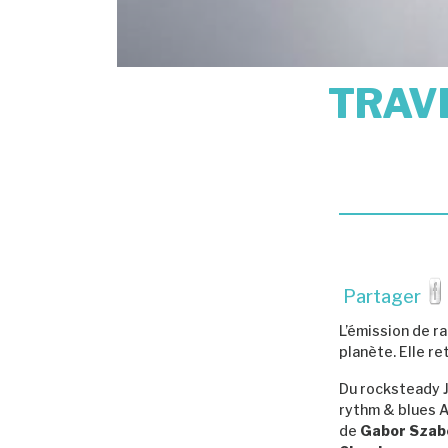
TRAVE
Partager
L’émission de r
planète. Elle r
Du rocksteady 
rythm & blues 
de
Gabor Szab