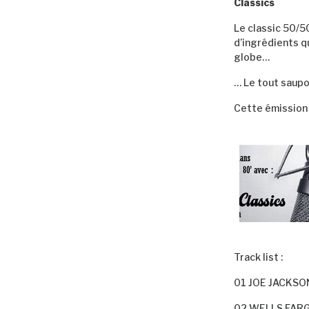
Classics
Le classic 50/5
d’ingrédients q
globe…
… Le tout saupo
Cette émission
Track list :
01 JOE JACKSON
02 WELLS FARG