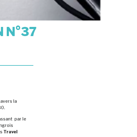
N N°37
avers la
80.
assant par le
ongrois
ns
Travel