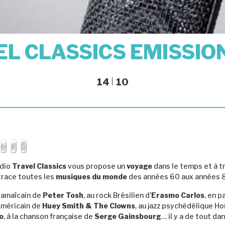
L CLASSICS EMISSIO
14
10
adio
Travel Classics
vous propose un
voyage
dans le temps et à tr
etrace toutes les
musiques du monde
des années 60 aux années 
Jamaïcain de
Peter Tosh
,
au rock Brésilien d’
Erasmo Carlos
, en p
Américain de
Huey Smith & The Clowns
, au jazz psychédélique H
o
, à la chanson française de
Serge Gainsbourg
… il y a de tout da