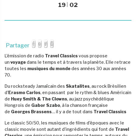
19
02
Partager
L’émission de radio
Travel Classics
vous propose
un
voyage
dans le temps et à travers la planète. Elle retrace
toutes les
musiques du monde
des années 30 aux années
70.
Du rocksteady Jamaïcain des
Skatalites
,
au rock Brésilien
d’
Erasmo Carlos
, en passant par le rythm & blues Américain
de
Huey Smith & The Clowns
, au jazz psychédélique
Hongrois de
Gabor Szabo
, à la chanson française
de
Georges Brassens
… il y a de tout dans
Travel Classics
Le classic 50/50, les musiques de films d’époques avec le
classic moovie sont autant d’ingrédients qui font de
Travel
Classics,
une émission pour remonter le temps, autours du