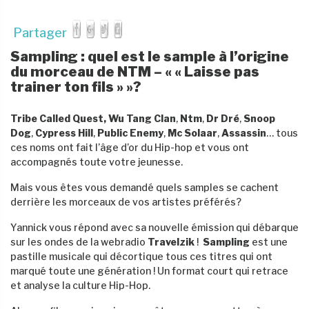
Partager
Sampling
: quel est le sample à l’origine
du morceau de NTM – « « Laisse pas
trainer ton fils » »?
Tribe Called Quest,
Wu Tang Clan
,
Ntm
,
Dr Dré
,
Snoop
Dog
,
Cypress Hill
,
Public Enemy
,
Mc Solaar
,
Assassin
… tous
ces noms ont fait l’âge d’or du Hip-hop et vous ont
accompagnés toute votre jeunesse.
Mais vous êtes vous demandé quels samples se cachent
derrière les morceaux de vos artistes préférés?
Yannick vous répond avec sa nouvelle émission qui débarque
sur les ondes de la webradio
Travelzik
!
Sampling
est une
pastille musicale qui décortique tous ces titres qui ont
marqué toute une génération ! Un format court qui retrace
et analyse la culture Hip-Hop.