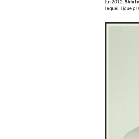
En 2012,
Shint
lequel il joue 