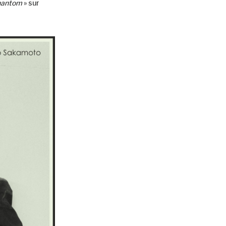
phantom
» sur