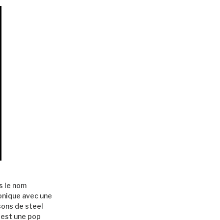
s le nom
sonique avec une
sons de steel
n est une pop