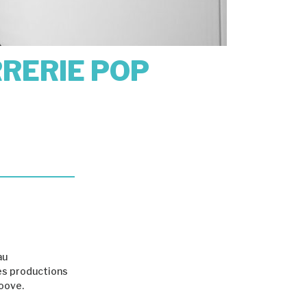
RRERIE POP
au
des productions
roove.