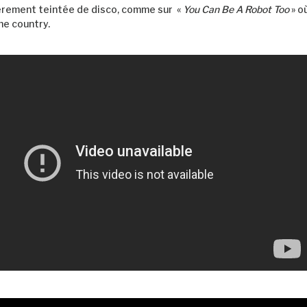
èrement teintée de disco, comme sur «
You Can Be A Robot Too
» où
he country.