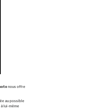
moto
nous offre
hée au possible
d à lui-même