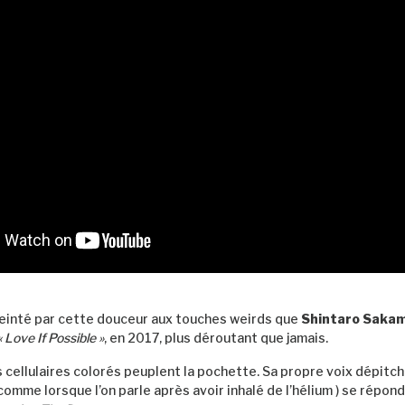
teinté par cette douceur aux touches weirds que
Shintaro Saka
« Love If Possible »
, en 2017, plus déroutant que jamais.
cellulaires colorés peuplent la pochette. Sa propre voix dépitc
comme lorsque l’on parle après avoir inhalé de l’hélium ) se répon