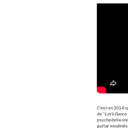
C’est en 2014 q
de “
Let’s Danc
psychedelia oni
guitar moulinés