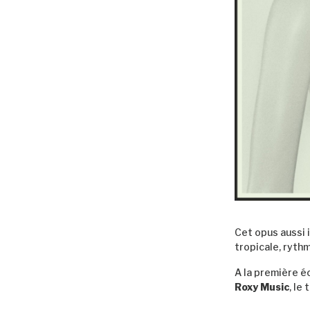
Cet opus aussi 
tropicale, ryth
A la première é
Roxy Music
, le