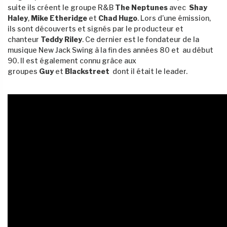
suite ils créent le groupe R&B
The Neptunes
avec
Shay
Haley
,
Mike Etheridge
et
Chad Hugo
. Lors d’une émission,
ils sont découverts et signés par le producteur et
chanteur
Teddy Riley
. Ce dernier est le fondateur de la
musique New Jack Swing à la fin des années 80 et au début
90. Il est également connu grâce aux
groupes
Guy
et
Blackstreet
dont il était le leader.