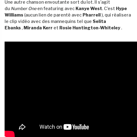
Une autre chanson envoutante sort du lot. Il s’agit
du
Number One
en featuring avec
Kanye West
. C’est
Hype
Williams
(aucun lien de parenté avec
Pharrell
), qui réalisera
le clip vidéo avec des mannequins tel que
Selita
Ebanks
,
Miranda Kerr
et
Rosie Huntington-Whiteley
.