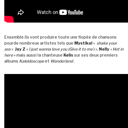
Ensemble ils vont produire toute une flopée de chansons
pourde nombreux artistes tels que
Mystikal
«
shake your
ass
»
Jay Z
«
I just wanna love you (Give it to me
) »,
Nelly
« Hot in
here
» mais aussi la chanteuse
Kelis
sur ses deux premiers
albums
Kaleidoscope
et
Wanderland
.