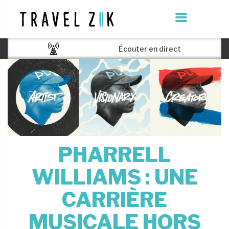
Écouter en direct
PHARRELL
WILLIAMS : UNE
CARRIÈRE
MUSICALE HORS