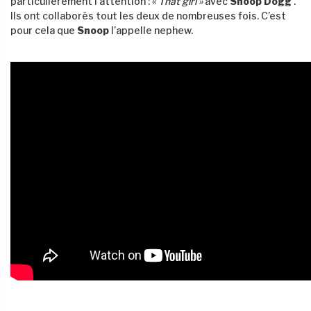
particulièrement l’attention : «
That girl »
avec
Snoop Dogg
.
Ils ont collaborés tout les deux de nombreuses fois. C’est
pour cela que
Snoop
l’appelle nephew.