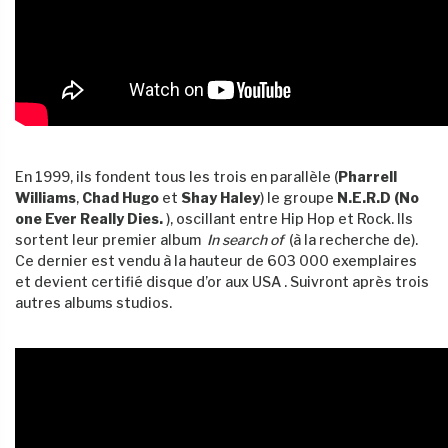
En 1999, ils fondent tous les trois en parallèle (
Pharrell
Williams
,
Chad Hugo
et
Shay Haley
) le groupe
N.E.R.D (No
one Ever Really Dies.
), oscillant entre Hip Hop et Rock. Ils
sortent leur premier album
In search of
(à la recherche de).
Ce dernier est vendu à la hauteur de 603 000 exemplaires
et devient certifié disque d’or aux USA . Suivront après trois
autres albums studios.