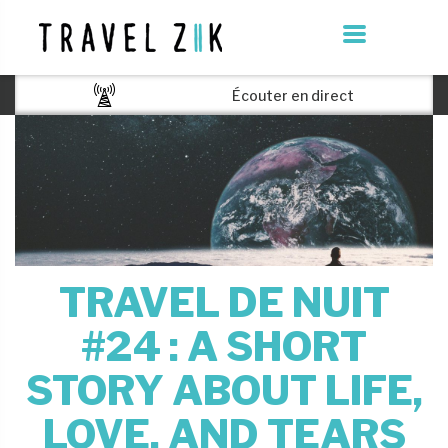
Écouter en direct
TRAVEL DE NUIT
#24 : A SHORT
STORY ABOUT LIFE,
LOVE, AND TEARS