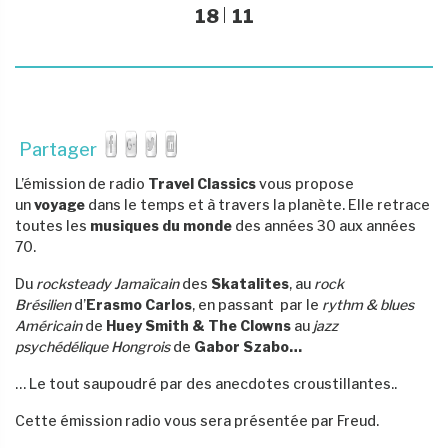
18
11
Partager
L’émission de radio
Travel Classics
vous propose
un
voyage
dans le temps et à travers la planète. Elle retrace
toutes les
musiques du monde
des années 30 aux années
70.
Du
rocksteady Jamaïcain
des
Skatalites
,
au
rock
Brésilien
d’
Erasmo Carlos
, en passant par le
rythm & blues
Américain
de
Huey Smith & The Clowns
au
jazz
psychédélique Hongrois
de
Gabor Szabo…
… Le tout saupoudré par des anecdotes croustillantes..
Cette émission radio vous sera présentée par Freud.