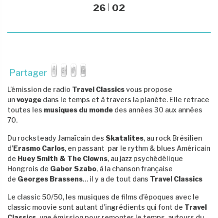
26
02
Partager
L’émission de radio
Travel Classics
vous propose
un
voyage
dans le temps et à travers la planète. Elle retrace
toutes les
musiques du monde
des années 30 aux années
70.
Du rocksteady Jamaïcain des
Skatalites
,
au rock Brésilien
d’
Erasmo Carlos
, en passant par le rythm & blues Américain
de
Huey Smith & The Clowns
, au jazz psychédélique
Hongrois de
Gabor Szabo
, à la chanson française
de
Georges Brassens
… il y a de tout dans
Travel Classics
Le classic 50/50, les musiques de films d’époques avec le
classic moovie sont autant d’ingrédients qui font de
Travel
Classics,
une émission pour remonter le temps, autours du