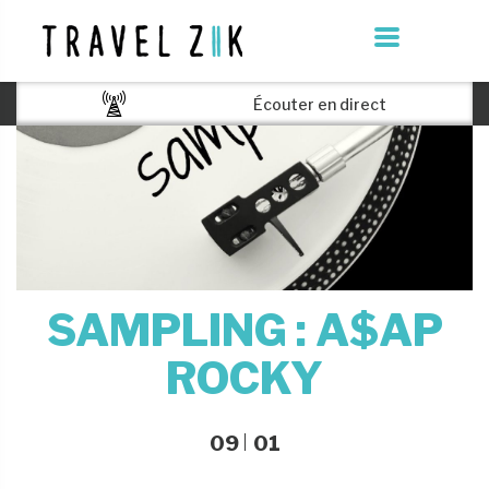
Écouter en direct
SAMPLING : A$AP
ROCKY
09
01