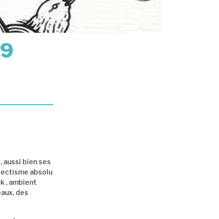
#9
, aussi bien ses
lectisme absolu
ck , ambient
eaux, des