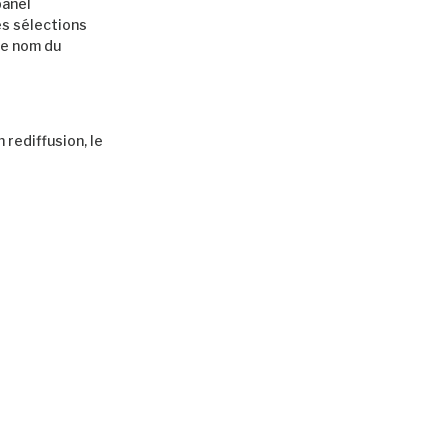
panel
es sélections
le nom du
 rediffusion, le