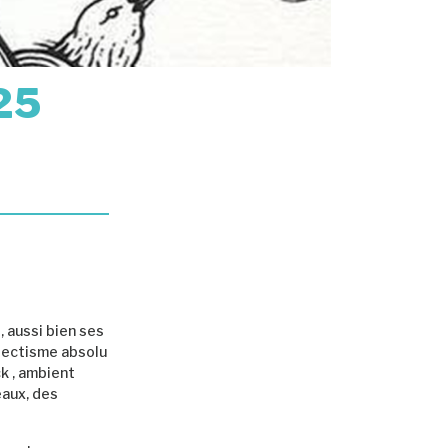
25
, aussi bien ses
lectisme absolu
ck , ambient
eaux, des