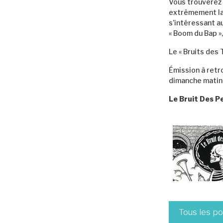
Vous trouverez 
extrêmement lar
s’intéressant au
« Boom du Bap »
Le « Bruits des 
Émission à retro
dimanche matin 
Le Bruit Des P
Tous les p