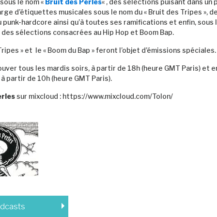
sous le nom «
Bruit des Perles
« , des sélections puisant dans un 
ge d’étiquettes musicales sous le nom du « Bruit des Tripes », d
 punk-hardcore ainsi qu’à toutes ses ramifications et enfin, sous 
, des sélections consacrées au Hip Hop et Boom Bap.
Tripes » et le « Boom du Bap » feront l’objet d’émissions spéciales.
uver tous les mardis soirs, à partir de 18h (heure GMT Paris) et en
à partir de 10h (heure GMT Paris).
erles
sur mixcloud : https://www.mixcloud.com/Tolon/
odcasts