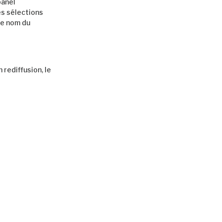
panel
es sélections
le nom du
 rediffusion, le