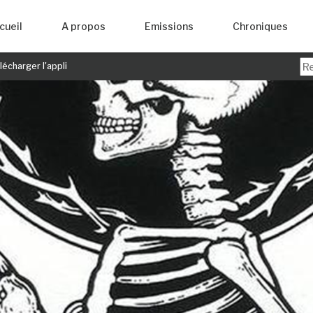
cueil
A propos
Emissions
Chroniques
écharger l'appli