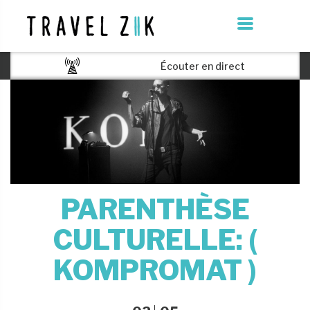
Écouter en direct
PARENTHÈSE
CULTURELLE: (
KOMPROMAT )