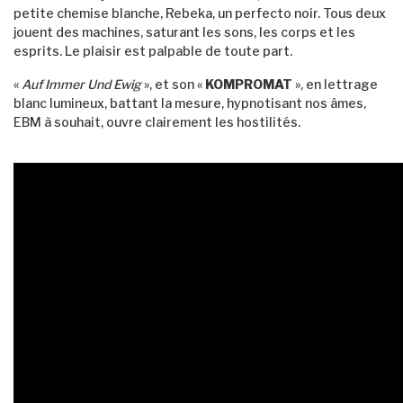
petite chemise blanche, Rebeka, un perfecto noir. Tous deux
jouent des machines, saturant les sons, les corps et les
esprits. Le plaisir est palpable de toute part.
«
Auf Immer Und Ewig
», et son «
KOMPROMAT
», en lettrage
blanc lumineux, battant la mesure, hypnotisant nos âmes,
EBM à souhait, ouvre clairement les hostilités.