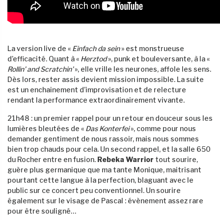
La version live de «
Einfach da sein
» est monstrueuse
d’efficacité. Quant à «
Herztod
», punk et bouleversante, à la «
Rollin’ and Scratchin’
», elle vrille les neurones, affole les sens.
Dès lors, rester assis devient mission impossible. La suite
est un enchainement d’improvisation et de relecture
rendant la performance extraordinairement vivante.
21h48 : un premier rappel pour un retour en douceur sous les
lumières bleutées de «
Das Konterfei
», comme pour nous
demander gentiment de nous rassoir, mais nous sommes
bien trop chauds pour cela. Un second rappel, et la salle 650
du Rocher entre en fusion.
Rebeka Warrior
tout sourire,
guère plus germanique que ma tante Monique, maitrisant
pourtant cette langue à la perfection, blaguant avec le
public sur ce concert peu conventionnel. Un sourire
également sur le visage de Pascal : évènement assez rare
pour être souligné…