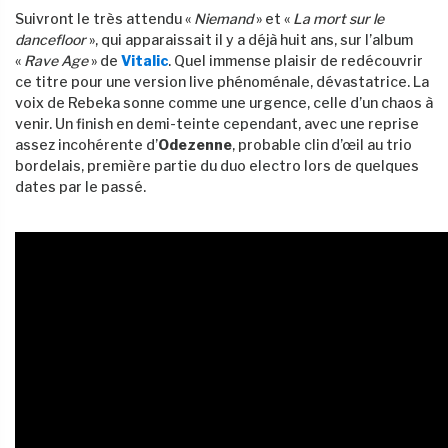
Suivront le très attendu «
Niemand
» et «
La mort sur le
dancefloor
», qui apparaissait il y a déjà huit ans, sur l’album
«
Rave Age
» de
Vitalic
. Quel immense plaisir de redécouvrir
ce titre pour une version live phénoménale, dévastatrice. La
voix de Rebeka sonne comme une urgence, celle d’un chaos à
venir. Un finish en demi-teinte cependant, avec une reprise
assez incohérente d’
Odezenne
, probable clin d’œil au trio
bordelais, première partie du duo electro lors de quelques
dates par le passé.