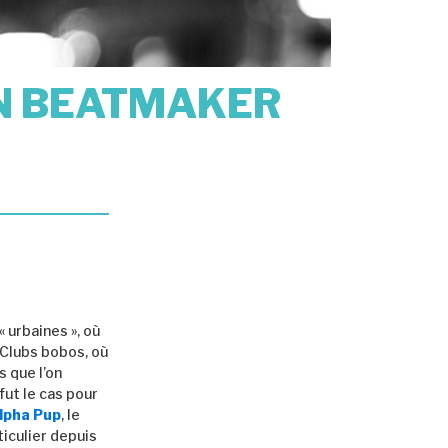
EN BEATMAKER
 urbaines », où
 Clubs bobos, où
s que l’on
fut le cas pour
lpha Pup
, le
ticulier depuis