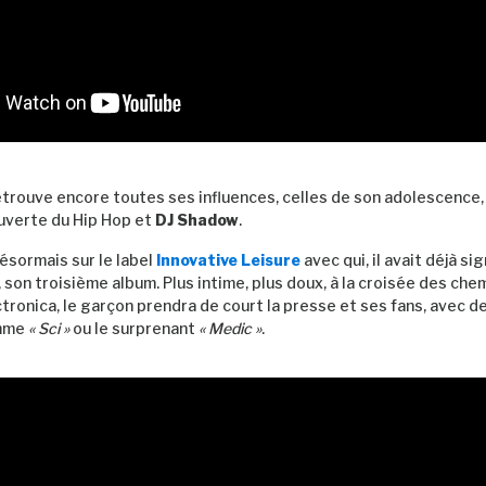
retrouve encore toutes ses influences, celles de son adolescence,
ouverte du Hip Hop et
DJ Shadow
.
désormais sur le label
Innovative Leisure
avec qui, il avait déjà si
, son troisième album. Plus intime, plus doux, à la croisée des che
tronica, le garçon prendra de court la presse et ses fans, avec de
omme
« Sci »
ou le surprenant
« Medic »
.