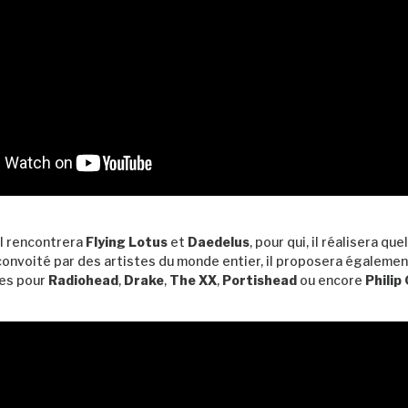
il rencontrera
Flying Lotus
et
Daedelus
, pour qui, il réalisera qu
nvoité par des artistes du monde entier, il proposera égalemen
les pour
Radiohead
,
Drake
,
The XX
,
Portishead
ou encore
Philip