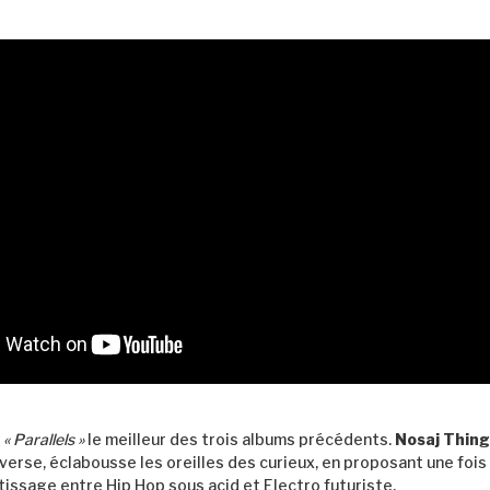
r
« Parallels »
le meilleur des trois albums précédents.
Nosaj Thing
verse, éclabousse les oreilles des curieux, en proposant une fois 
tissage entre Hip Hop sous acid et Electro futuriste.