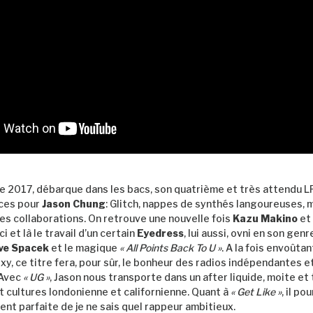
e 2017, débarque dans les bacs, son quatrième et très attendu LP
rces pour
Jason Chung
: Glitch, nappes de synthés langoureuses, m
des collaborations. On retrouve une nouvelle fois
Kazu Makino
et
ci et là le travail d’un certain
Eyedress
, lui aussi, ovni en son genr
ve Spacek
et le magique
« All Points Back To U »
. A la fois envoûtan
xy, ce titre fera, pour sûr, le bonheur des radios indépendantes 
 Avec
«
UG »
, Jason nous transporte dans un after liquide, moite et 
 cultures londonienne et californienne. Quant à
« Get Like »
, il po
ent parfaite de je ne sais quel rappeur ambitieux.