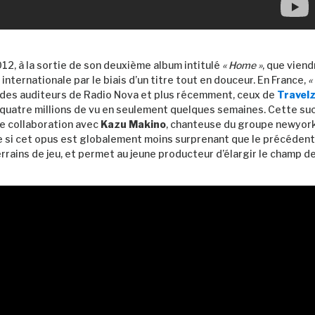
012, à la sortie de son deuxième album intitulé
« Home »
, que viend
nternationale par le biais d’un titre tout en douceur. En France,
«
 des auditeurs de Radio Nova et plus récemment, ceux de
Travelz
s quatre millions de vu en seulement quelques semaines. Cette suc
ie collaboration avec
Kazu Makino
, chanteuse du groupe newyork
 si cet opus est globalement moins surprenant que le précédent, 
errains de jeu, et permet au jeune producteur d’élargir le champ d