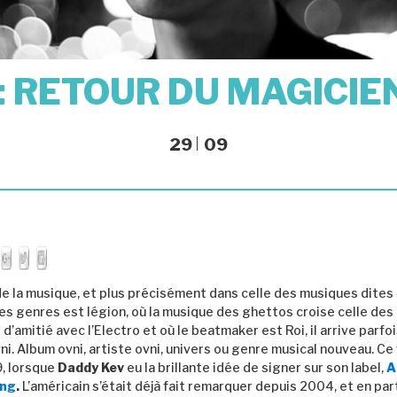
 : RETOUR DU MAGICI
29
09
de la musique, et plus précisément dans celle des musiques dites «
 les genres est légion, où la musique des ghettos croise celle des
e d’amitié avec l’Electro et où le beatmaker est Roi, il arrive parfoi
i. Album ovni, artiste ovni, univers ou genre musical nouveau. Ce 
9, lorsque
Daddy Kev
eu la brillante idée de signer sur son label,
A
ing
.
L’américain s’était déjà fait remarquer depuis 2004, et en par