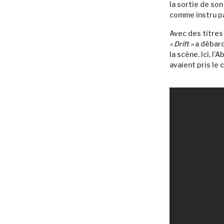
la sortie de so
comme instru p
Avec des titre
« Drift »
a débarq
la scène. Ici, 
avaient pris le 