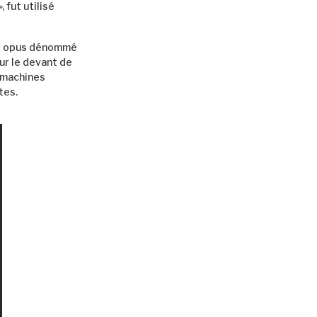
»
, fut utilisé
er opus dénommé
ur le devant de
s machines
tes.