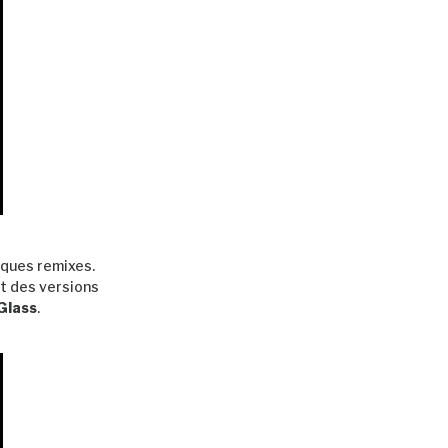
elques remixes.
t des versions
 Glass
.