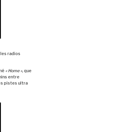
 les radios
gné
« Home »,
que
mins entre
s pistes ultra