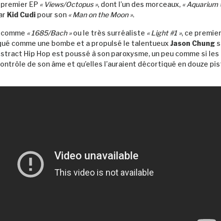
n premier EP
« Views/Octopus »
, dont l’un des morceaux,
« Aquarium 
ar
Kid Cudi
pour son
« Man on the Moon »
.
s comme
« 1685/Bach »
ou le très surréaliste
« Light #1 »
, ce premi
ué comme une bombe et a propulsé le talentueux
Jason Chung
s
l’Abstract Hip Hop est poussé à son paroxysme, un peu comme si le
contrôle de son âme et qu’elles l’auraient décortiqué en douze pis