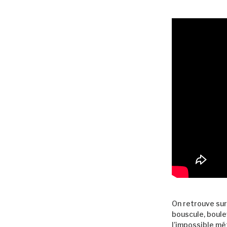
On retrouve su
bouscule, boule
l’impossible mé