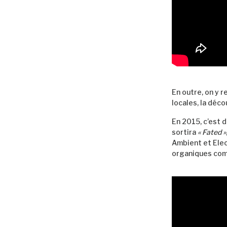
En outre, on y 
locales, la déc
En 2015, c’est 
sortira
« Fated »
Ambient et Elec
organiques c