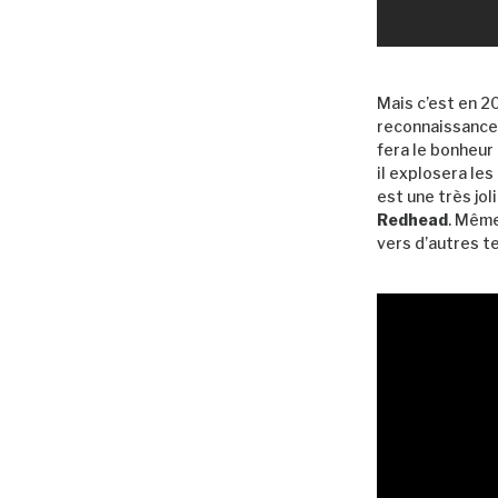
Mais c’est en 2
reconnaissance i
fera le bonheur
il explosera le
est une très jol
Redhead
. Même
vers d’autres t