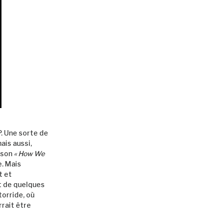
. Une sorte de
ais aussi,
 son
« How We
e. Mais
t et
et de quelques
torride, où
urrait être