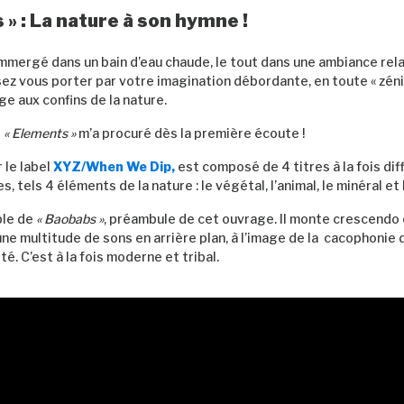
 » : La nature à son hymne !
mmergé dans un bain d’eau chaude, le tout dans une ambiance rel
sez vous porter par votre imagination débordante, en toute « zéni
ge aux confins de la nature.
e
« Elements »
m’a procuré dès la première écoute !
r le label
XYZ/When We Dip,
est composé de 4 titres à la fois dif
 tels 4 éléments de la nature : le végétal, l’animal, le minéral et 
ple de
« Baobabs »
, préambule de cet ouvrage. Il monte crescendo
ne multitude de sons en arrière plan, à l’image de la cacophonie d
té. C’est à la fois moderne et tribal.