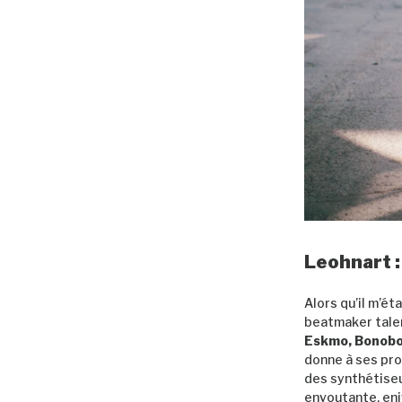
Leohnart :
Alors qu’il m’ét
beatmaker talen
Eskmo,
Bonobo
donne à ses pro
des synthétise
envoutante, eniv