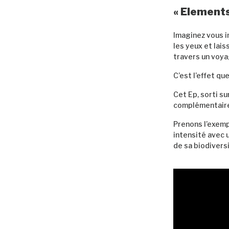
« Elements
Imaginez vous i
les yeux et lais
travers un voya
C’est l’effet qu
Cet Ep, sorti su
complémentaires,
Prenons l’exem
intensité avec u
de sa biodiversi