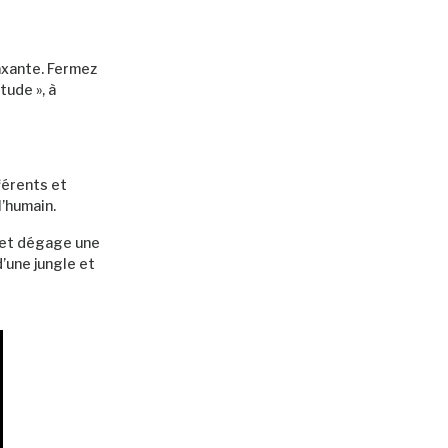
axante. Fermez
tude », à
férents et
l’humain.
 et dégage une
’une jungle et