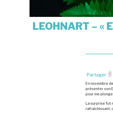
LEOHNART – « E
Partager
En novembre der
présenter son 
pour me plonger 
La surprise fut 
rafraîchissant,