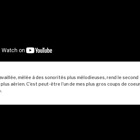
availlée, mêlée à des sonorités plus mélodieuses, rend le second
,
plus aérien. C’est peut-être l’un de mes plus gros coups de coeu
.