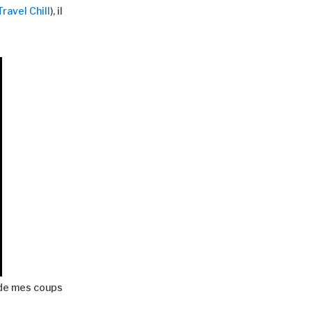
Travel Chill
), il
 de mes coups