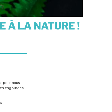
E À LA NATURE !
l, pour nous
 mes esgourdes
rs