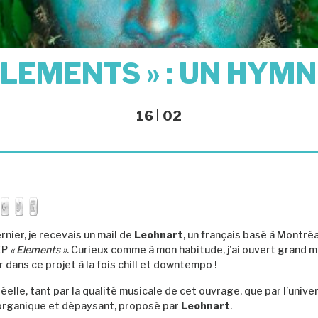
LEMENTS » : UN HYMN
16
02
nier, je recevais un mail de
Leohnart
, un français basé à Montréa
EP
« Elements »
. Curieux comme à mon habitude, j’ai ouvert grand
dans ce projet à la fois chill et downtempo !
réelle, tant par la qualité musicale de cet ouvrage, que par l’unive
 organique et dépaysant, proposé par
Leohnart
.