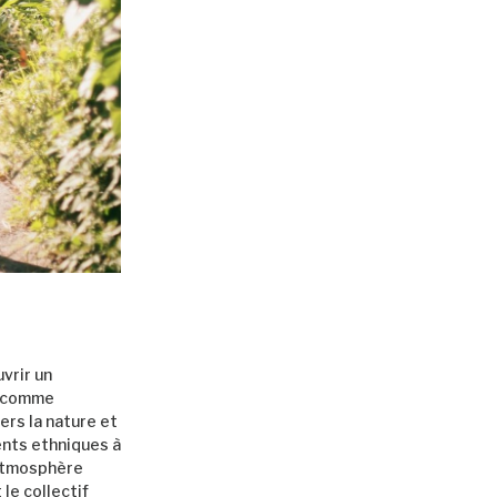
uvrir un
s comme
ers la nature et
ents ethniques à
atmosphère
 le collectif