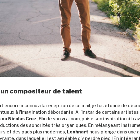
 un compositeur de talent
ait encore inconnu à la réception de ce mail, je fus étonné de déco
tueux à l’imagination débordante. A l’instar de certains artiste
 ou Nicolas Cruz
,
Flo
de son vrai nom, puise son inspiration à trav
ductions des sonorités très organiques. En mélangeant instrum
urs et des pads plus modernes,
Leohnart
nous plonge dans une 
rante, dans laquelle il est agréable d’y perdre pied ! En intégrant