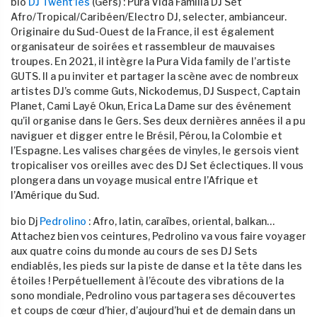
bio
DJ Twent’ies
(Gers) : Pura Vida Familia DJ Set
Afro/Tropical/Caribéen/Electro DJ, selecter, ambianceur.
Originaire du Sud-Ouest de la France, il est également
organisateur de soirées et rassembleur de mauvaises
troupes. En 2021, il intègre la Pura Vida family de l’artiste
GUTS. Il a pu inviter et partager la scène avec de nombreux
artistes DJ’s comme Guts, Nickodemus, DJ Suspect, Captain
Planet, Cami Layé Okun, Erica La Dame sur des événement
qu’il organise dans le Gers. Ses deux dernières années il a pu
naviguer et digger entre le Brésil, Pérou, la Colombie et
l’Espagne. Les valises chargées de vinyles, le gersois vient
tropicaliser vos oreilles avec des DJ Set éclectiques. Il vous
plongera dans un voyage musical entre l’Afrique et
l’Amérique du Sud.
bio Dj
Pedrolino
: Afro, latin, caraïbes, oriental, balkan…
Attachez bien vos ceintures, Pedrolino va vous faire voyager
aux quatre coins du monde au cours de ses DJ Sets
endiablés, les pieds sur la piste de danse et la tête dans les
étoiles ! Perpétuellement à l’écoute des vibrations de la
sono mondiale, Pedrolino vous partagera ses découvertes
et coups de cœur d’hier, d’aujourd’hui et de demain dans un